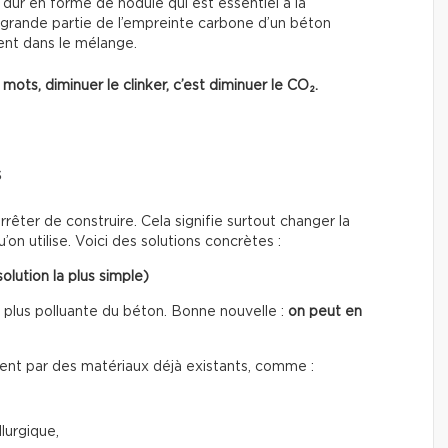
u dur en forme de nodule qui est essentiel à la
e grande partie de l’empreinte carbone d’un béton
ment dans le mélange.
mots, diminuer le clinker, c’est diminuer le CO₂.
s
rêter de construire. Cela signifie surtout changer la
on utilise. Voici des solutions concrètes :
olution la plus simple)
a plus polluante du béton. Bonne nouvelle :
on peut en
nt par des matériaux déjà existants, comme :
lurgique,