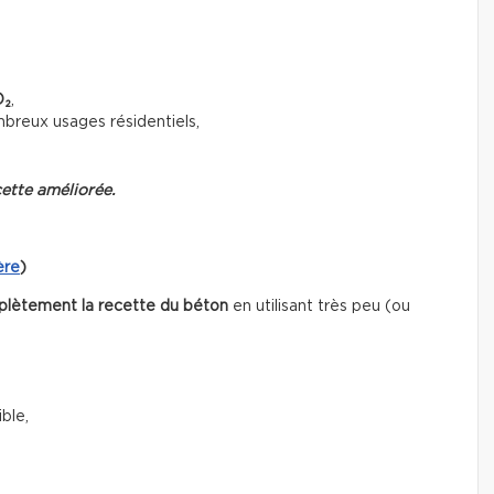
O₂
,
mbreux usages résidentiels,
ette améliorée.
ère
)
plètement la recette du béton
en utilisant très peu (ou
ble,