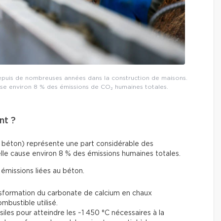
 depuis de nombreuses années dans la construction de maisons.
use environ 8 % des émissions de CO₂ humaines totales.
nt ?
 du béton) représente une part considérable des
lle cause environ 8 % des émissions humaines totales.
émissions liées au béton.
nsformation du carbonate de calcium en chaux
ustible utilisé.
iles pour atteindre les ~1 450 °C nécessaires à la